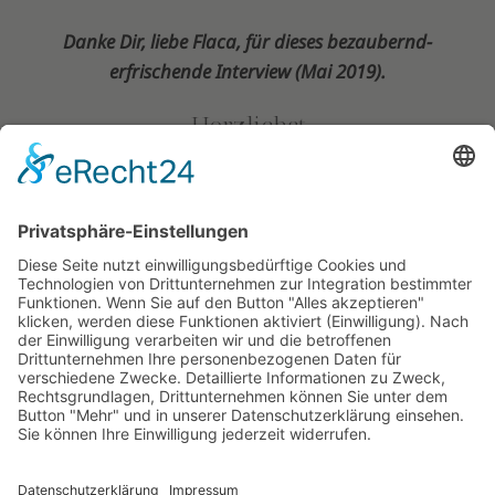
Danke Dir, liebe Flaca, für dieses bezaubernd-
erfrischende Interview (Mai 2019).
Herzlichst
Claudine
Back
To
Top