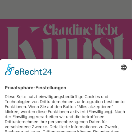
Back
To
Top